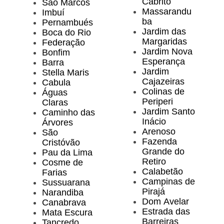
Cabrito
São Marcos
Massarandu
Imbuí
ba
Pernambués
Jardim das
Boca do Rio
Margaridas
Federação
Jardim Nova
Bonfim
Esperança
Barra
Jardim
Stella Maris
Cajazeiras
Cabula
Colinas de
Águas
Periperi
Claras
Jardim Santo
Caminho das
Inácio
Árvores
Arenoso
São
Fazenda
Cristóvão
Grande do
Pau da Lima
Retiro
Cosme de
Calabetão
Farias
Campinas de
Sussuarana
Pirajá
Narandiba
Dom Avelar
Canabrava
Estrada das
Mata Escura
Barreiras
Tancredo