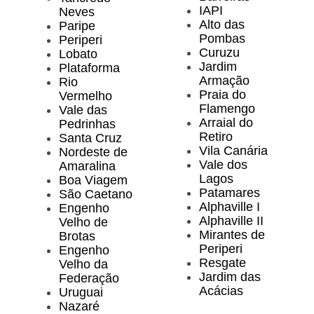
IAPI
Neves
Alto das
Paripe
Pombas
Periperi
Curuzu
Lobato
Jardim
Plataforma
Armação
Rio
Praia do
Vermelho
Flamengo
Vale das
Arraial do
Pedrinhas
Retiro
Santa Cruz
Vila Canária
Nordeste de
Vale dos
Amaralina
Lagos
Boa Viagem
Patamares
São Caetano
Alphaville I
Engenho
Alphaville II
Velho de
Mirantes de
Brotas
Periperi
Engenho
Resgate
Velho da
Jardim das
Federação
Acácias
Uruguai
Nazaré