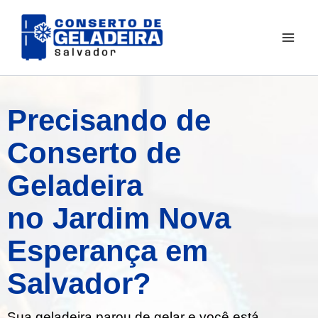
Ir
para
o
conteúdo
Precisando de
Conserto de
Geladeira
no Jardim Nova
Esperança em
Salvador?
Sua geladeira parou de gelar e você está