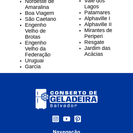
Vale dos
Nordeste de
Lagos
Amaralina
Patamares
Boa Viagem
Alphaville I
São Caetano
Alphaville II
Engenho
Mirantes de
Velho de
Periperi
Brotas
Resgate
Engenho
Jardim das
Velho da
Acácias
Federação
Uruguai
Garcia
Navegação