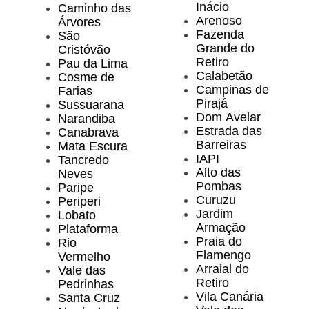
Inácio
Caminho das
Arenoso
Árvores
Fazenda
São
Grande do
Cristóvão
Retiro
Pau da Lima
Calabetão
Cosme de
Campinas de
Farias
Pirajá
Sussuarana
Dom Avelar
Narandiba
Estrada das
Canabrava
Barreiras
Mata Escura
IAPI
Tancredo
Alto das
Neves
Pombas
Paripe
Curuzu
Periperi
Jardim
Lobato
Armação
Plataforma
Praia do
Rio
Flamengo
Vermelho
Arraial do
Vale das
Retiro
Pedrinhas
Vila Canária
Santa Cruz