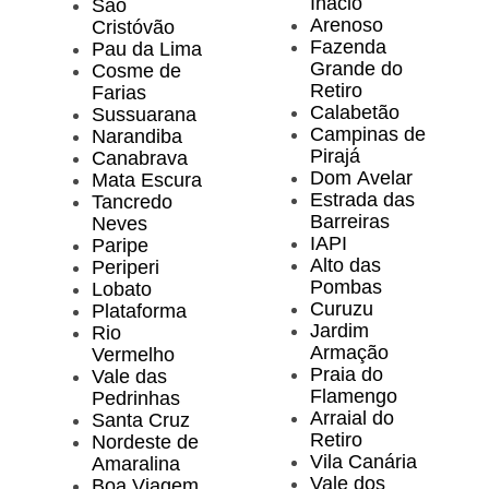
Inácio
São
Arenoso
Cristóvão
Fazenda
Pau da Lima
Grande do
Cosme de
Retiro
Farias
Calabetão
Sussuarana
Campinas de
Narandiba
Pirajá
Canabrava
Dom Avelar
Mata Escura
Estrada das
Tancredo
Barreiras
Neves
IAPI
Paripe
Alto das
Periperi
Pombas
Lobato
Curuzu
Plataforma
Jardim
Rio
Armação
Vermelho
Praia do
Vale das
Flamengo
Pedrinhas
Arraial do
Santa Cruz
Retiro
Nordeste de
Vila Canária
Amaralina
Vale dos
Boa Viagem