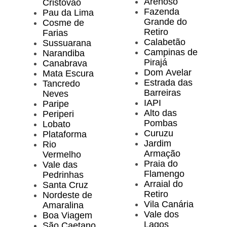
Arenoso
Cristóvão
Fazenda
Pau da Lima
Grande do
Cosme de
Retiro
Farias
Calabetão
Sussuarana
Campinas de
Narandiba
Pirajá
Canabrava
Dom Avelar
Mata Escura
Estrada das
Tancredo
Barreiras
Neves
IAPI
Paripe
Alto das
Periperi
Pombas
Lobato
Curuzu
Plataforma
Jardim
Rio
Armação
Vermelho
Praia do
Vale das
Flamengo
Pedrinhas
Arraial do
Santa Cruz
Retiro
Nordeste de
Vila Canária
Amaralina
Vale dos
Boa Viagem
Lagos
São Caetano