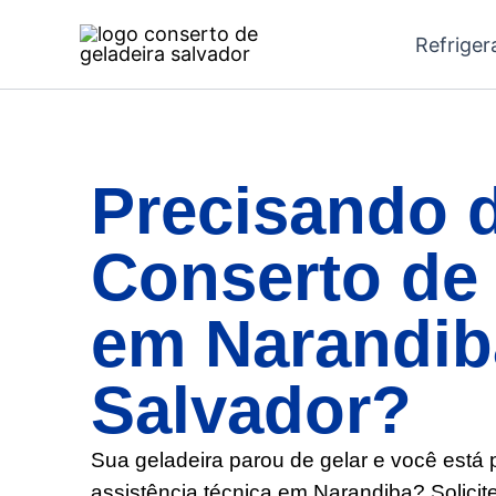
Ir
Refriger
para
o
conteúdo
Precisando 
Conserto de 
em Narandib
Salvador?
Sua geladeira parou de gelar e você está
assistência técnica em Narandiba? Solicit