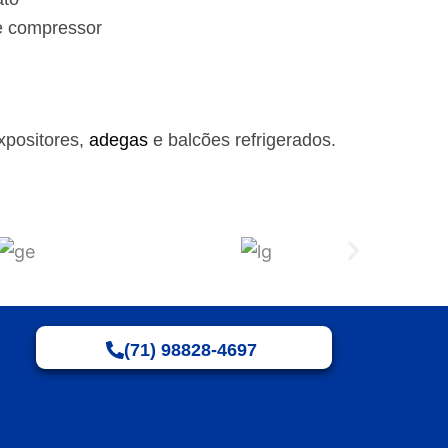
e compressor
xpositores,
adegas
e balcões refrigerados.
(71) 98828-4697