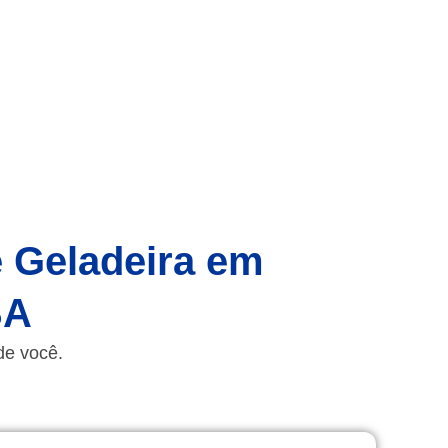
e Geladeira em
BA
de você.