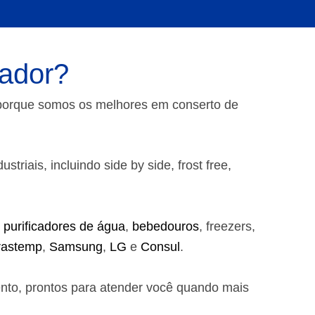
vador?
 porque somos os melhores em conserto de
riais, incluindo side by side, frost free,
,
purificadores de água
,
bebedouros
, freezers,
rastemp
,
Samsung
,
LG
e
Consul
.
ento, prontos para atender você quando mais