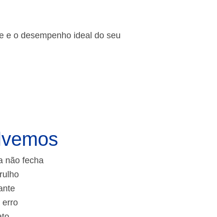
de e o desempenho ideal do seu
lvemos
a não fecha
rulho
ante
 erro
ato