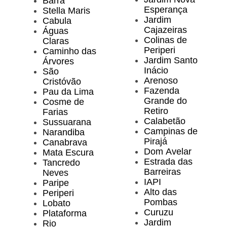
Barra
Esperança
Stella Maris
Jardim
Cabula
Cajazeiras
Águas
Colinas de
Claras
Periperi
Caminho das
Jardim Santo
Árvores
Inácio
São
Arenoso
Cristóvão
Fazenda
Pau da Lima
Grande do
Cosme de
Retiro
Farias
Calabetão
Sussuarana
Campinas de
Narandiba
Pirajá
Canabrava
Dom Avelar
Mata Escura
Estrada das
Tancredo
Barreiras
Neves
IAPI
Paripe
Alto das
Periperi
Pombas
Lobato
Curuzu
Plataforma
Jardim
Rio