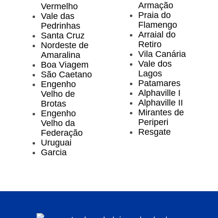
Armação
Vermelho
Praia do
Vale das
Flamengo
Pedrinhas
Arraial do
Santa Cruz
Retiro
Nordeste de
Vila Canária
Amaralina
Vale dos
Boa Viagem
Lagos
São Caetano
Patamares
Engenho
Alphaville I
Velho de
Alphaville II
Brotas
Mirantes de
Engenho
Periperi
Velho da
Resgate
Federação
Uruguai
Garcia