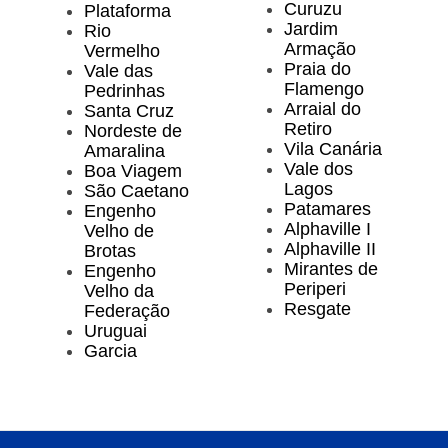
Curuzu
Plataforma
Jardim
Rio
Armação
Vermelho
Praia do
Vale das
Flamengo
Pedrinhas
Arraial do
Santa Cruz
Retiro
Nordeste de
Vila Canária
Amaralina
Vale dos
Boa Viagem
Lagos
São Caetano
Patamares
Engenho
Alphaville I
Velho de
Alphaville II
Brotas
Mirantes de
Engenho
Periperi
Velho da
Resgate
Federação
Uruguai
Garcia