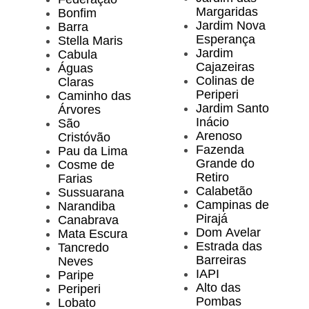
Margaridas
Bonfim
Jardim Nova
Barra
Esperança
Stella Maris
Jardim
Cabula
Cajazeiras
Águas
Colinas de
Claras
Periperi
Caminho das
Jardim Santo
Árvores
Inácio
São
Arenoso
Cristóvão
Fazenda
Pau da Lima
Grande do
Cosme de
Retiro
Farias
Calabetão
Sussuarana
Campinas de
Narandiba
Pirajá
Canabrava
Dom Avelar
Mata Escura
Estrada das
Tancredo
Barreiras
Neves
IAPI
Paripe
Alto das
Periperi
Pombas
Lobato