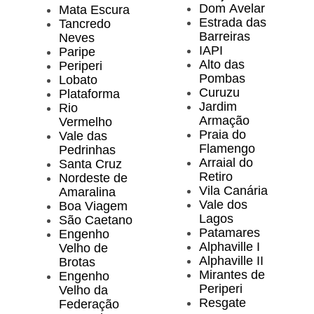
Dom Avelar
Mata Escura
Estrada das
Tancredo
Barreiras
Neves
IAPI
Paripe
Alto das
Periperi
Pombas
Lobato
Curuzu
Plataforma
Jardim
Rio
Armação
Vermelho
Praia do
Vale das
Flamengo
Pedrinhas
Arraial do
Santa Cruz
Retiro
Nordeste de
Vila Canária
Amaralina
Vale dos
Boa Viagem
Lagos
São Caetano
Patamares
Engenho
Alphaville I
Velho de
Alphaville II
Brotas
Mirantes de
Engenho
Periperi
Velho da
Resgate
Federação