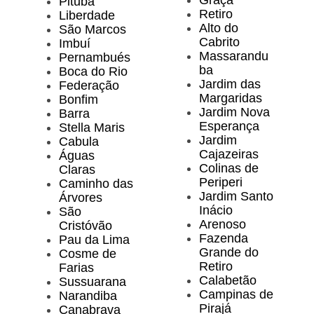
Graça
Pituba
Retiro
Liberdade
Alto do
São Marcos
Cabrito
Imbuí
Massarandu
Pernambués
ba
Boca do Rio
Jardim das
Federação
Margaridas
Bonfim
Jardim Nova
Barra
Esperança
Stella Maris
Jardim
Cabula
Cajazeiras
Águas
Colinas de
Claras
Periperi
Caminho das
Jardim Santo
Árvores
Inácio
São
Arenoso
Cristóvão
Fazenda
Pau da Lima
Grande do
Cosme de
Retiro
Farias
Calabetão
Sussuarana
Campinas de
Narandiba
Pirajá
Canabrava