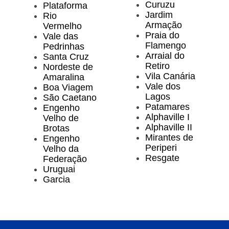
Curuzu
Plataforma
Jardim
Rio
Armação
Vermelho
Praia do
Vale das
Flamengo
Pedrinhas
Arraial do
Santa Cruz
Retiro
Nordeste de
Vila Canária
Amaralina
Vale dos
Boa Viagem
Lagos
São Caetano
Patamares
Engenho
Alphaville I
Velho de
Alphaville II
Brotas
Mirantes de
Engenho
Periperi
Velho da
Resgate
Federação
Uruguai
Garcia