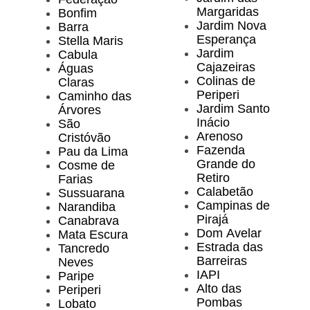
Margaridas
Bonfim
Jardim Nova
Barra
Esperança
Stella Maris
Jardim
Cabula
Cajazeiras
Águas
Colinas de
Claras
Periperi
Caminho das
Jardim Santo
Árvores
Inácio
São
Arenoso
Cristóvão
Fazenda
Pau da Lima
Grande do
Cosme de
Retiro
Farias
Calabetão
Sussuarana
Campinas de
Narandiba
Pirajá
Canabrava
Dom Avelar
Mata Escura
Estrada das
Tancredo
Barreiras
Neves
IAPI
Paripe
Alto das
Periperi
Pombas
Lobato