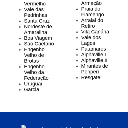
Armação
Vermelho
Praia do
Vale das
Flamengo
Pedrinhas
Arraial do
Santa Cruz
Retiro
Nordeste de
Vila Canária
Amaralina
Vale dos
Boa Viagem
Lagos
São Caetano
Patamares
Engenho
Alphaville I
Velho de
Alphaville II
Brotas
Mirantes de
Engenho
Periperi
Velho da
Resgate
Federação
Uruguai
Garcia