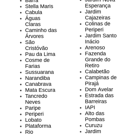
Barra
Esperança
Stella Maris
Jardim
Cabula
Cajazeiras
Águas
Colinas de
Claras
Periperi
Caminho das
Jardim Santo
Árvores
Inácio
São
Arenoso
Cristóvão
Fazenda
Pau da Lima
Grande do
Cosme de
Retiro
Farias
Calabetão
Sussuarana
Campinas de
Narandiba
Pirajá
Canabrava
Dom Avelar
Mata Escura
Estrada das
Tancredo
Barreiras
Neves
IAPI
Paripe
Alto das
Periperi
Pombas
Lobato
Curuzu
Plataforma
Jardim
Rio